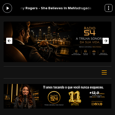
a: Kenny Rogers - She Believes In Me
Madrugada 54 das 00:00 às 06