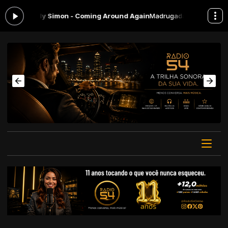
: Carly Simon - Coming Around Again
Madrugada 54 das 00:00 às 06