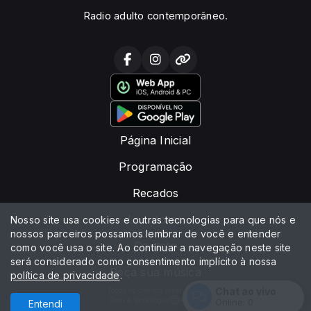
Radio adulto contemporâneo.
Página Inicial
Programação
Recados
Locutores
Nosso site usa cookies e outras tecnologias para que nós e
nossos parceiros possamos lembrar de você e entender
Contato
como você usa o site. Ao continuar a navegação neste site
será considerado como consentimento implícito à nossa
Peça sua música
política de privacidade
.
Chat ao vivo
Todos os direitos reservados.
Com a tecnologia
Online:
0
Entendi