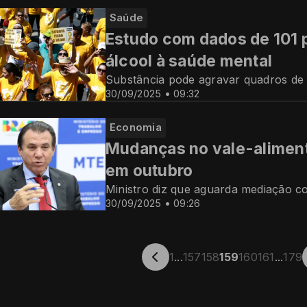
Saúde
Estudo com dados de 101 
álcool à saúde mental
Substância pode agravar quadros de
30/09/2025 • 09:32
Economia
Mudanças no vale-alimen
em outubro
Ministro diz que aguarda mediação 
30/09/2025 • 09:26
1
...
157
158
159
160
161
...
179