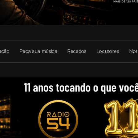
ação
Peça sua música
Recados
Locutores
Notí