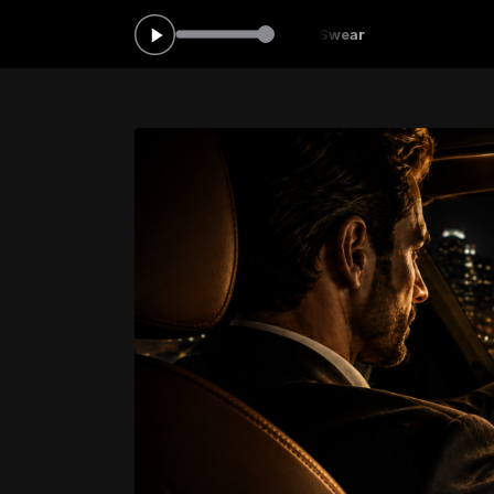
00 -
Tocando agora: All 4 One - I Swear