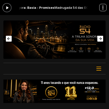
ocando agora: Basia - Promises
Madrugada 54 das 00:00 às 06:00 -